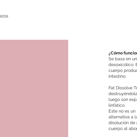
razos
¿Cómo funcion
Se basa en un
desoxicólico. 
cuerpo produc
intestino.
Fat Dissolve T
destruyéndola
luego son exp
linfático.
Este no es un 
alternativa a l
disolución de 
cuerpo al abo