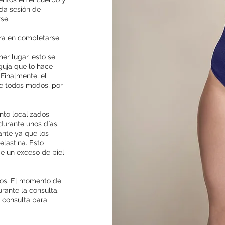
ada sesión de
se.
ra en completarse.
er lugar, esto se
guja que lo hace
Finalmente, el
de todos modos, por
nto localizados
durante unos días.
ante ya que los
lastina. Esto
de un exceso de piel
tos. El momento de
rante la consulta.
 consulta para