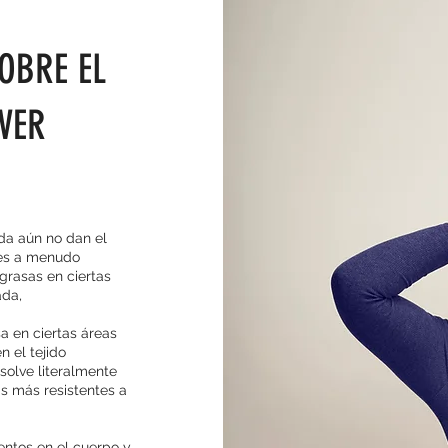
OBRE EL
VER
ada aún no dan el
 es a menudo
 grasas en ciertas
ada,
 en ciertas áreas
n el tejido
ssolve literalmente
s más resistentes a
entos en el cuerpo y